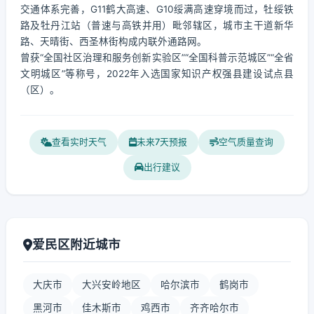
交通体系完善，G11鹤大高速、G10绥满高速穿境而过，牡绥铁
路及牡丹江站（普速与高铁并用）毗邻辖区，城市主干道新华
路、天晴街、西圣林街构成内联外通路网。
曾获“全国社区治理和服务创新实验区”“全国科普示范城区”“全省
文明城区”等称号，2022年入选国家知识产权强县建设试点县
（区）。
查看实时天气
未来7天预报
空气质量查询
出行建议
爱民区附近城市
大庆市
大兴安岭地区
哈尔滨市
鹤岗市
黑河市
佳木斯市
鸡西市
齐齐哈尔市