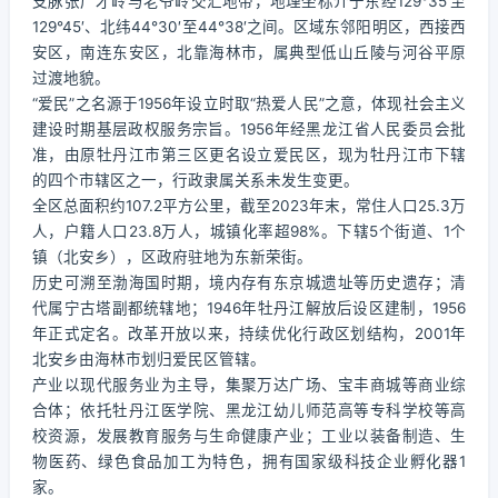
支脉张广才岭与老爷岭交汇地带，地理坐标介于东经129°35′至
129°45′、北纬44°30′至44°38′之间。区域东邻阳明区，西接西
安区，南连东安区，北靠海林市，属典型低山丘陵与河谷平原
过渡地貌。
“爱民”之名源于1956年设立时取“热爱人民”之意，体现社会主义
建设时期基层政权服务宗旨。1956年经黑龙江省人民委员会批
准，由原牡丹江市第三区更名设立爱民区，现为牡丹江市下辖
的四个市辖区之一，行政隶属关系未发生变更。
全区总面积约107.2平方公里，截至2023年末，常住人口25.3万
人，户籍人口23.8万人，城镇化率超98%。下辖5个街道、1个
镇（北安乡），区政府驻地为东新荣街。
历史可溯至渤海国时期，境内存有东京城遗址等历史遗存；清
代属宁古塔副都统辖地；1946年牡丹江解放后设区建制，1956
年正式定名。改革开放以来，持续优化行政区划结构，2001年
北安乡由海林市划归爱民区管辖。
产业以现代服务业为主导，集聚万达广场、宝丰商城等商业综
合体；依托牡丹江医学院、黑龙江幼儿师范高等专科学校等高
校资源，发展教育服务与生命健康产业；工业以装备制造、生
物医药、绿色食品加工为特色，拥有国家级科技企业孵化器1
家。