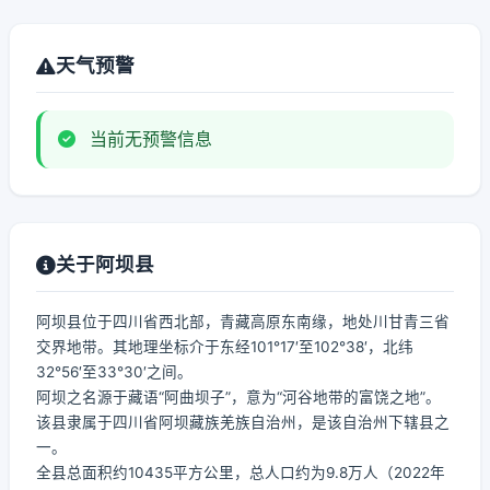
天气预警
当前无预警信息
关于阿坝县
阿坝县位于四川省西北部，青藏高原东南缘，地处川甘青三省
交界地带。其地理坐标介于东经101°17′至102°38′，北纬
32°56′至33°30′之间。
阿坝之名源于藏语“阿曲坝子”，意为“河谷地带的富饶之地”。
该县隶属于四川省阿坝藏族羌族自治州，是该自治州下辖县之
一。
全县总面积约10435平方公里，总人口约为9.8万人（2022年