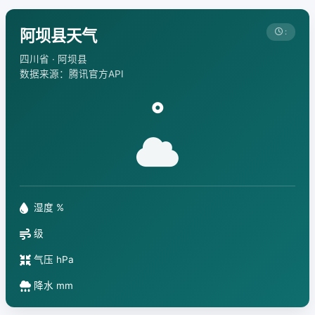
阿坝县天气
:
四川省 · 阿坝县
数据来源：腾讯官方API
°
湿度 %
级
气压 hPa
降水 mm