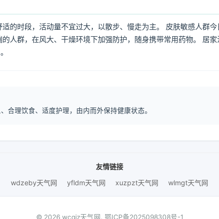
舒适的时段，活动量不宜过大，以散步、慢走为主。 皮肤敏感人群今
喘的人群，在风大、干燥环境下加强防护，随身携带常用药物。 居家
倒。
作息、合理饮食、适度护理，由内而外保持健康状态。
友情链接
wdzeby天气网
yfldm天气网
xuzpzt天气网
wlmgt天气网
© 2026 wcqjz天气网.
鄂ICP备2025098308号-1