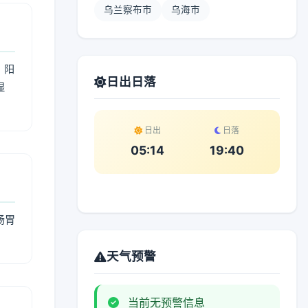
乌兰察布市
乌海市
；阳
日出日落
湿
。
日出
日落
05:14
19:40
肠胃
天气预警
当前无预警信息