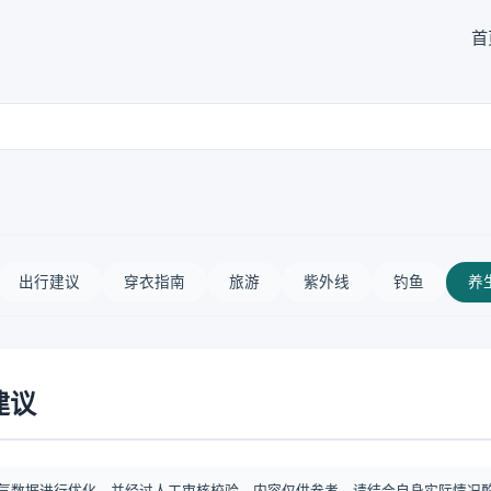
首
出行建议
穿衣指南
旅游
紫外线
钓鱼
养
建议
气数据进行优化，并经过人工审核校验。内容仅供参考，请结合自身实际情况