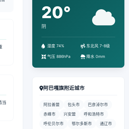
20°
阴
湿度 74%
东北风 7-8级
重
气压 886hPa
降水 0mm
阿巴嘎旗附近城市
适当
阿拉善盟
包头市
巴彦淖尔市
赤峰市
兴安盟
呼和浩特市
呼伦贝尔市
鄂尔多斯市
通辽市