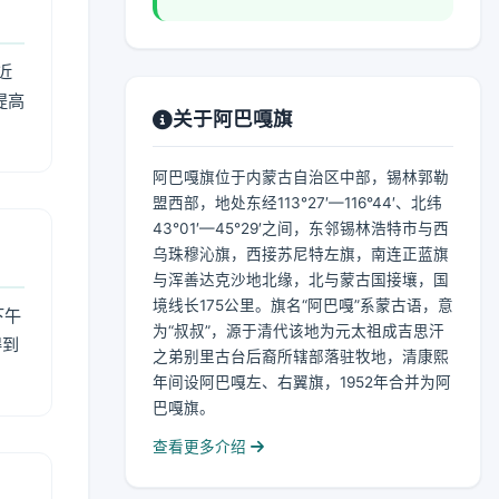
近
提高
关于阿巴嘎旗
阿巴嘎旗位于内蒙古自治区中部，锡林郭勒
盟西部，地处东经113°27′—116°44′、北纬
43°01′—45°29′之间，东邻锡林浩特市与西
乌珠穆沁旗，西接苏尼特左旗，南连正蓝旗
与浑善达克沙地北缘，北与蒙古国接壤，国
境线长175公里。旗名“阿巴嘎”系蒙古语，意
下午
为“叔叔”，源于清代该地为元太祖成吉思汗
得到
之弟别里古台后裔所辖部落驻牧地，清康熙
年间设阿巴嘎左、右翼旗，1952年合并为阿
巴嘎旗。
查看更多介绍