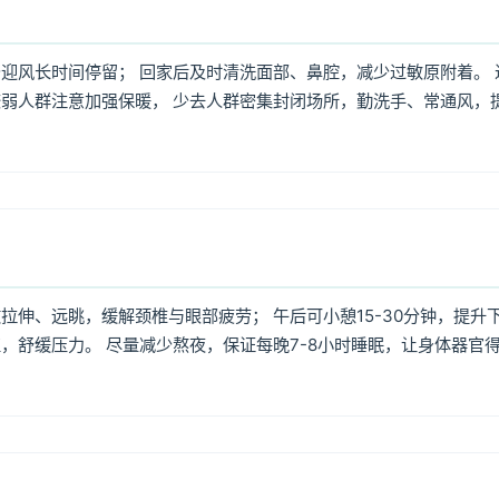
迎风长时间停留； 回家后及时清洗面部、鼻腔，减少过敏原附着。 
弱人群注意加强保暖， 少去人群密集封闭场所，勤洗手、常通风，
伸、远眺，缓解颈椎与眼部疲劳； 午后可小憩15-30分钟，提升
，舒缓压力。 尽量减少熬夜，保证每晚7-8小时睡眠，让身体器官