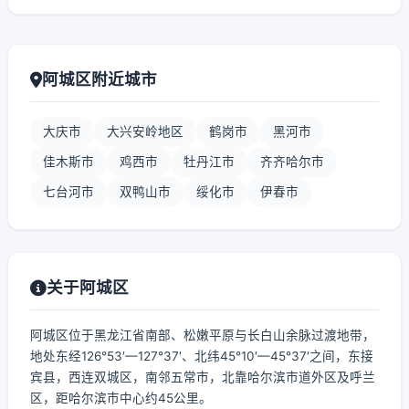
阿城区附近城市
大庆市
大兴安岭地区
鹤岗市
黑河市
佳木斯市
鸡西市
牡丹江市
齐齐哈尔市
七台河市
双鸭山市
绥化市
伊春市
关于阿城区
阿城区位于黑龙江省南部、松嫩平原与长白山余脉过渡地带，
地处东经126°53′—127°37′、北纬45°10′—45°37′之间，东接
宾县，西连双城区，南邻五常市，北靠哈尔滨市道外区及呼兰
区，距哈尔滨市中心约45公里。