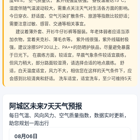
度46%， 空气质量优， 紫外线强度很强。 昼夜温差达15℃，
湿度伴随气温波动较大，需重点关注天气对生活各方面的影响。
今日穿衣、舒适度、空气污染扩散条件、旅游等指数比较舒适；
需要注意过敏、感冒、交通等相关事宜。
建议着薄外套、开衫牛仔衫裤等服装。年老体弱者应适当添
加衣物，宜着夹克衫、薄毛衣等。 紫外线很强，紫外线辐射极
强，建议涂擦SPF20以上、PA++的防晒护肤品，尽量避免暴露
于日光下。 在晨练方面，较适宜，早晨气象条件较适宜晨练，
但风力稍大，部分路面较湿滑，请选择合适的地点晨练。 舒
适，白天温度适宜，风力不大，相信您在这样的天气条件下，应
会感到比较清爽和舒适。 洗车适宜，适宜洗车，至少可维持5天
阿城区未来7天天气预报
每日气温、风向风力、空气质量指数，数据实时更新，
助您规划一周出行
08月06日