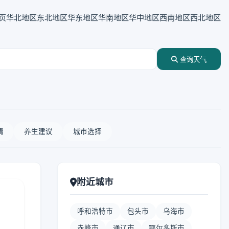
页
华北地区
东北地区
华东地区
华南地区
华中地区
西南地区
西北地区
查询天气
情
养生建议
城市选择
附近城市
呼和浩特市
包头市
乌海市
赤峰市
通辽市
鄂尔多斯市