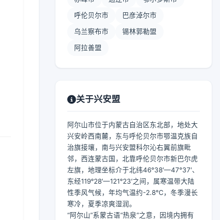
呼伦贝尔市
巴彦淖尔市
乌兰察布市
锡林郭勒盟
阿拉善盟
】
关于兴安盟
阿尔山市位于内蒙古自治区东北部，地处大
兴安岭西南麓，东与呼伦贝尔市鄂温克族自
治旗接壤，南与兴安盟科尔沁右翼前旗毗
邻，西连蒙古国，北靠呼伦贝尔市新巴尔虎
左旗，地理坐标介于北纬46°38′—47°37′、
东经119°28′—121°23′之间，属寒温带大陆
性季风气候，年均气温约-2.8℃，冬季漫长
寒冷，夏季凉爽湿润。
“阿尔山”系蒙古语“热泉”之意，因境内拥有