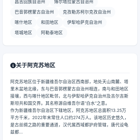
昌吉回族自治州
博尔塔拉蒙古自治州
巴音郭楞蒙古自治州
克孜勒苏柯尔克孜自治州
喀什地区
和田地区
伊犁哈萨克自治州
塔城地区
阿勒泰地区
关于阿克苏地区
阿克苏地区位于新疆维吾尔自治区西南部，地处天山南麓、塔
里木盆地北缘，东与巴音郭楞蒙古自治州相连，南与和田地区
接壤，西与喀什地区毗邻，北与伊犁哈萨克自治州及吉尔吉斯
斯坦共和国交界。其名称源自维吾尔语“白水”之意。
作为新疆维吾尔自治区下辖地区，阿克苏地区总面积13.25万
平方千米，2022年末常住人口约274万人。该地区历史悠久，
是古丝绸之路的重要通道，汉代属西域都护府管辖，唐代设龟
兹都...