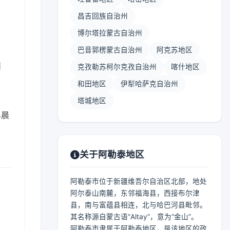
昌吉回族自治州
博尔塔拉蒙古自治州
巴音郭楞蒙古自治州
阿克苏地区
】
克孜勒苏柯尔克孜自治州
喀什地区
和田地区
伊犁哈萨克自治州
塔城地区
早晨
关于阿勒泰地区
阿勒泰市位于新疆维吾尔自治区北部，地处
阿尔泰山南麓，东邻福海县，西接布尔津
县，南与富蕴县相连，北与哈巴河县毗邻。
其名称源自蒙古语“Altay”，意为“金山”。
阿勒泰市隶属于阿勒泰地区，是该地区的政