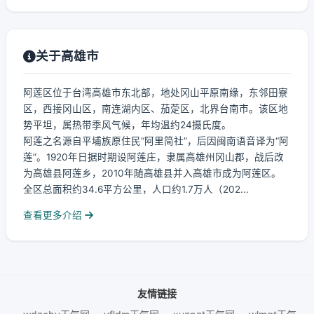
关于高雄市
阿莲区位于台湾高雄市东北部，地处冈山平原南缘，东邻田寮
区，西接冈山区，南连湖内区、茄萣区，北界台南市。该区地
势平坦，属热带季风气候，年均温约24摄氏度。
阿莲之名源自平埔族原住民“阿里简社”，后因闽南语音译为“阿
莲”。1920年日据时期设阿莲庄，隶属高雄州冈山郡，战后改
为高雄县阿莲乡，2010年随高雄县并入高雄市成为阿莲区。
全区总面积约34.6平方公里，人口约1.7万人（202...
查看更多介绍
友情链接