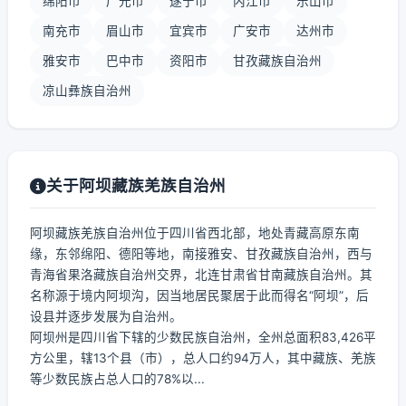
绵阳市
广元市
遂宁市
内江市
乐山市
南充市
眉山市
宜宾市
广安市
达州市
雅安市
巴中市
资阳市
甘孜藏族自治州
凉山彝族自治州
关于阿坝藏族羌族自治州
阿坝藏族羌族自治州位于四川省西北部，地处青藏高原东南
缘，东邻绵阳、德阳等地，南接雅安、甘孜藏族自治州，西与
青海省果洛藏族自治州交界，北连甘肃省甘南藏族自治州。其
名称源于境内阿坝沟，因当地居民聚居于此而得名“阿坝”，后
设县并逐步发展为自治州。
阿坝州是四川省下辖的少数民族自治州，全州总面积83,426平
方公里，辖13个县（市），总人口约94万人，其中藏族、羌族
等少数民族占总人口的78%以...