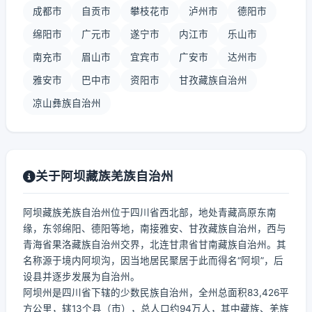
成都市
自贡市
攀枝花市
泸州市
德阳市
绵阳市
广元市
遂宁市
内江市
乐山市
南充市
眉山市
宜宾市
广安市
达州市
雅安市
巴中市
资阳市
甘孜藏族自治州
凉山彝族自治州
关于阿坝藏族羌族自治州
阿坝藏族羌族自治州位于四川省西北部，地处青藏高原东南
缘，东邻绵阳、德阳等地，南接雅安、甘孜藏族自治州，西与
青海省果洛藏族自治州交界，北连甘肃省甘南藏族自治州。其
名称源于境内阿坝沟，因当地居民聚居于此而得名“阿坝”，后
设县并逐步发展为自治州。
阿坝州是四川省下辖的少数民族自治州，全州总面积83,426平
方公里，辖13个县（市），总人口约94万人，其中藏族、羌族