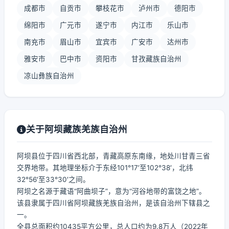
成都市
自贡市
攀枝花市
泸州市
德阳市
绵阳市
广元市
遂宁市
内江市
乐山市
南充市
眉山市
宜宾市
广安市
达州市
雅安市
巴中市
资阳市
甘孜藏族自治州
凉山彝族自治州
关于阿坝藏族羌族自治州
阿坝县位于四川省西北部，青藏高原东南缘，地处川甘青三省
交界地带。其地理坐标介于东经101°17′至102°38′，北纬
32°56′至33°30′之间。
阿坝之名源于藏语“阿曲坝子”，意为“河谷地带的富饶之地”。
该县隶属于四川省阿坝藏族羌族自治州，是该自治州下辖县之
一。
全县总面积约10435平方公里，总人口约为9.8万人（2022年