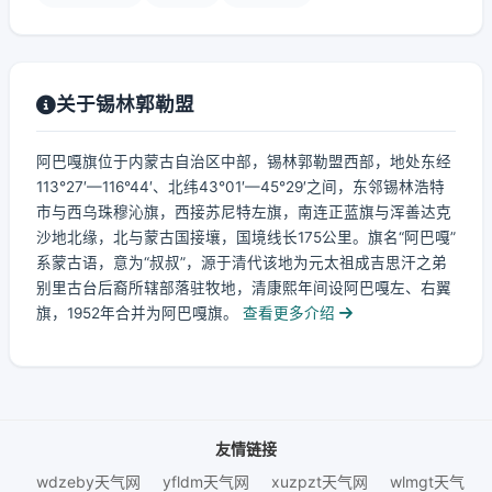
关于锡林郭勒盟
阿巴嘎旗位于内蒙古自治区中部，锡林郭勒盟西部，地处东经
113°27′—116°44′、北纬43°01′—45°29′之间，东邻锡林浩特
市与西乌珠穆沁旗，西接苏尼特左旗，南连正蓝旗与浑善达克
沙地北缘，北与蒙古国接壤，国境线长175公里。旗名“阿巴嘎”
系蒙古语，意为“叔叔”，源于清代该地为元太祖成吉思汗之弟
别里古台后裔所辖部落驻牧地，清康熙年间设阿巴嘎左、右翼
旗，1952年合并为阿巴嘎旗。
查看更多介绍
友情链接
wdzeby天气网
yfldm天气网
xuzpzt天气网
wlmgt天气