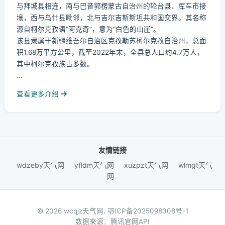
与拜城县相连，南与巴音郭楞蒙古自治州的轮台县、库车市接
壤，西与乌什县毗邻，北与吉尔吉斯斯坦共和国交界。其名称
源自柯尔克孜语“阿克奇”，意为“白色的山崖”。
该县隶属于新疆维吾尔自治区克孜勒苏柯尔克孜自治州，总面
积1.68万平方公里，截至2022年末，全县总人口约4.7万人，
其中柯尔克孜族占多数。
...
查看更多介绍
友情链接
wdzeby天气网
yfldm天气网
xuzpzt天气网
wlmgt天气
网
© 2026 wcqjz天气网.
鄂ICP备2025098308号-1
数据来源：腾讯官网API