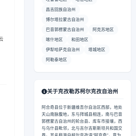
昌吉回族自治州
博尔塔拉蒙古自治州
巴音郭楞蒙古自治州
阿克苏地区
云
喀什地区
和田地区
伊犁哈萨克自治州
塔城地区
阿勒泰地区
关于克孜勒苏柯尔克孜自治州
阿合奇县位于新疆维吾尔自治区西部，地处
天山南脉腹地，东与拜城县相连，南与巴音
郭楞蒙古自治州的轮台县、库车市接壤，西
与乌什县毗邻，北与吉尔吉斯斯坦共和国交
界。其名称源自柯尔克孜语“阿克奇”，意为