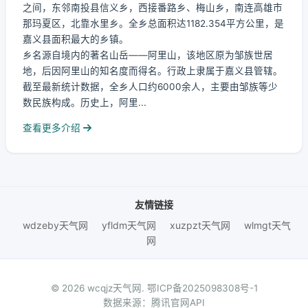
之间，东邻南投县信义乡，西接番路乡、梅山乡，南连高雄市
那玛夏区，北靠水里乡。全乡总面积达1182.354平方公里，是
嘉义县面积最大的乡镇。
乡名源自境内的著名山岳——阿里山，该地区原为邹族世居
地，后因阿里山的知名度而得名。行政上隶属于嘉义县管辖。
截至最新统计数据，全乡人口约6000余人，主要由邹族等少
数民族构成。历史上，阿里...
查看更多介绍
友情链接
wdzeby天气网
yfldm天气网
xuzpzt天气网
wlmgt天气
网
© 2026 wcqjz天气网.
鄂ICP备2025098308号-1
数据来源：腾讯官网API