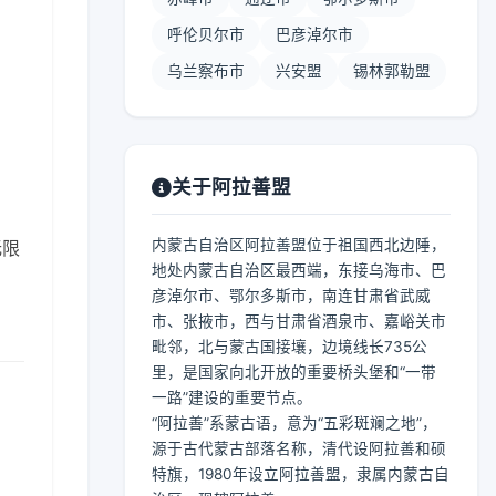
呼伦贝尔市
巴彦淖尔市
乌兰察布市
兴安盟
锡林郭勒盟
关于阿拉善盟
内蒙古自治区阿拉善盟位于祖国西北边陲，
无限
地处内蒙古自治区最西端，东接乌海市、巴
彦淖尔市、鄂尔多斯市，南连甘肃省武威
市、张掖市，西与甘肃省酒泉市、嘉峪关市
毗邻，北与蒙古国接壤，边境线长735公
里，是国家向北开放的重要桥头堡和“一带
一路”建设的重要节点。
“阿拉善”系蒙古语，意为“五彩斑斓之地”，
源于古代蒙古部落名称，清代设阿拉善和硕
特旗，1980年设立阿拉善盟，隶属内蒙古自