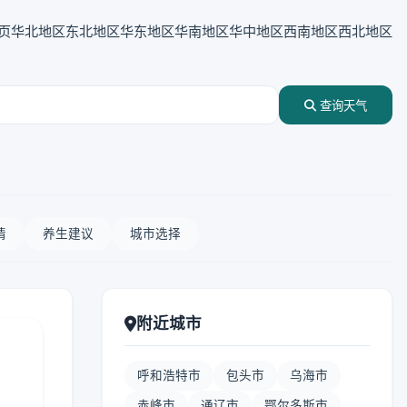
页
华北地区
东北地区
华东地区
华南地区
华中地区
西南地区
西北地区
查询天气
情
养生建议
城市选择
附近城市
呼和浩特市
包头市
乌海市
赤峰市
通辽市
鄂尔多斯市