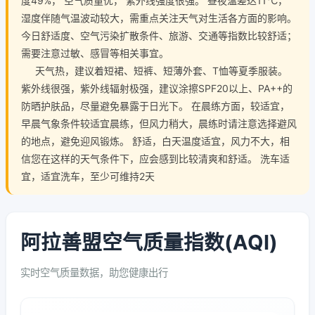
度49%， 空气质量优， 紫外线强度很强。 昼夜温差达11℃，
湿度伴随气温波动较大，需重点关注天气对生活各方面的影响。
今日舒适度、空气污染扩散条件、旅游、交通等指数比较舒适；
需要注意过敏、感冒等相关事宜。
天气热，建议着短裙、短裤、短薄外套、T恤等夏季服装。
紫外线很强，紫外线辐射极强，建议涂擦SPF20以上、PA++的
防晒护肤品，尽量避免暴露于日光下。 在晨练方面，较适宜，
早晨气象条件较适宜晨练，但风力稍大，晨练时请注意选择避风
的地点，避免迎风锻炼。 舒适，白天温度适宜，风力不大，相
信您在这样的天气条件下，应会感到比较清爽和舒适。 洗车适
宜，适宜洗车，至少可维持2天
阿拉善盟空气质量指数(AQI)
实时空气质量数据，助您健康出行