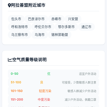
阿拉善盟附近城市
包头市
巴彦淖尔市
赤峰市
兴安盟
呼和浩特市
呼伦贝尔市
鄂尔多斯市
通辽市
乌兰察布市
乌海市
锡林郭勒盟
空气质量等级说明
0-50
优
适宜户外活动
51-100
良
可接受，少数敏感人群注意
101-150
轻度污染
敏感人群减少户外活动
151-200
中度污染
减少户外活动，佩戴口罩