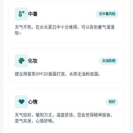
中暑
无中暑风险
天气不热，在炎炎夏日中十分难得，可以告别暑气漫漫
啦~
化妆
去油防晒
建议用蜜质SPF20面霜打底，水质无油粉底霜。
心情
较好
天气较好，暖阳万丈，温度舒适，您会觉得精神振奋，
意气风发，心情舒畅。