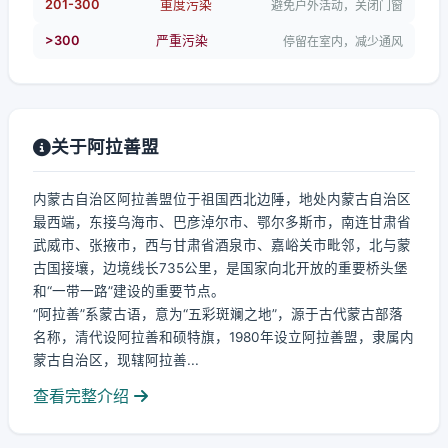
201-300
重度污染
避免户外活动，关闭门窗
>300
严重污染
停留在室内，减少通风
关于阿拉善盟
内蒙古自治区阿拉善盟位于祖国西北边陲，地处内蒙古自治区
最西端，东接乌海市、巴彦淖尔市、鄂尔多斯市，南连甘肃省
武威市、张掖市，西与甘肃省酒泉市、嘉峪关市毗邻，北与蒙
古国接壤，边境线长735公里，是国家向北开放的重要桥头堡
和“一带一路”建设的重要节点。
“阿拉善”系蒙古语，意为“五彩斑斓之地”，源于古代蒙古部落
名称，清代设阿拉善和硕特旗，1980年设立阿拉善盟，隶属内
蒙古自治区，现辖阿拉善...
查看完整介绍