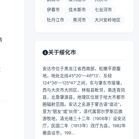
伊春市
佳木斯市
七台河市
牡丹江市
黑河市
大兴安岭地区
晴
关于绥化市
安达市位于黑龙江省西南部，松嫩平原腹
过
地，地处北纬45°20′—46°13′、东经
124°36′—125°47′之间，东与肇东市接壤，
西与大庆市大同区、林甸县毗邻，南连青冈
县，北靠肇源县，地理区位居于哈大齐都市
圈辐射范围。安达之名源于蒙古语“谙达”，
意为“朋友”或“伙伴”，清代属郭尔罗斯后旗
游牧地，清光绪三十二年（1906年）设安达
厅，民国二年（1913年）改厅为县，1982年
撤县设市，199...