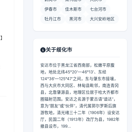
伊春市
佳木斯市
七台河市
牡丹江市
黑河市
大兴安岭地区
 】
关于绥化市
安达市位于黑龙江省西南部，松嫩平原腹
肤
地，地处北纬45°20′—46°13′、东经
124°36′—125°47′之间，东与肇东市接壤，
西与大庆市大同区、林甸县毗邻，南连青冈
县，北靠肇源县，地理区位居于哈大齐都市
圈辐射范围。安达之名源于蒙古语“谙达”，
意为“朋友”或“伙伴”，清代属郭尔罗斯后旗
游牧地，清光绪三十二年（1906年）设安达
厅，民国二年（1913年）改厅为县，1982年
撤县设市，199...