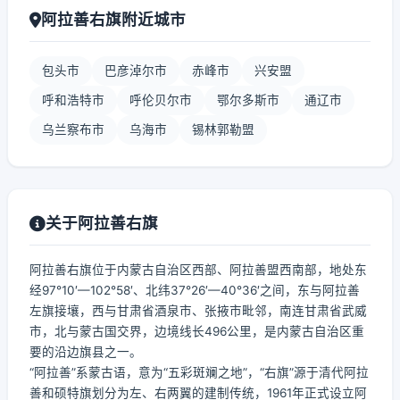
阿拉善右旗附近城市
包头市
巴彦淖尔市
赤峰市
兴安盟
呼和浩特市
呼伦贝尔市
鄂尔多斯市
通辽市
乌兰察布市
乌海市
锡林郭勒盟
关于阿拉善右旗
阿拉善右旗位于内蒙古自治区西部、阿拉善盟西南部，地处东
经97°10′—102°58′、北纬37°26′—40°36′之间，东与阿拉善
左旗接壤，西与甘肃省酒泉市、张掖市毗邻，南连甘肃省武威
市，北与蒙古国交界，边境线长496公里，是内蒙古自治区重
要的沿边旗县之一。
“阿拉善”系蒙古语，意为“五彩斑斓之地”，“右旗”源于清代阿拉
善和硕特旗划分为左、右两翼的建制传统，1961年正式设立阿