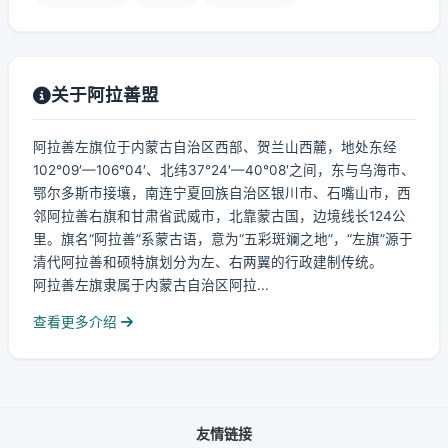
关于阿拉善盟
阿拉善左旗位于内蒙古自治区西部、贺兰山西麓，地处东经
102°09′—106°04′、北纬37°24′—40°08′之间，东与乌海市、
鄂尔多斯市接壤，南连宁夏回族自治区银川市、石嘴山市，西
邻阿拉善右旗和甘肃省武威市，北靠蒙古国，边境线长124公
里。旗名“阿拉善”系蒙古语，意为“五彩斑斓之地”，“左旗”源于
清代阿拉善和硕特旗划分为左、右两翼的行政建制传统。
阿拉善左旗隶属于内蒙古自治区阿拉...
查看更多介绍
友情链接