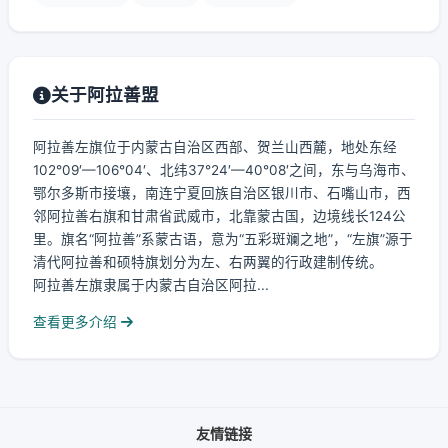
关于阿拉善盟
阿拉善左旗位于内蒙古自治区西部、贺兰山西麓，地处东经
102°09′—106°04′、北纬37°24′—40°08′之间，东与乌海市、
鄂尔多斯市接壤，南连宁夏回族自治区银川市、石嘴山市，西
邻阿拉善右旗和甘肃省武威市，北靠蒙古国，边境线长124公
里。旗名“阿拉善”系蒙古语，意为“五彩斑斓之地”，“左旗”源于
清代阿拉善和硕特旗划分为左、右两翼的行政建制传统。
阿拉善左旗隶属于内蒙古自治区阿拉...
查看更多介绍
友情链接