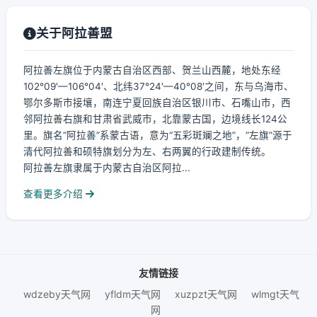
关于阿拉善盟
阿拉善左旗位于内蒙古自治区西部、贺兰山西麓，地处东经
102°09′—106°04′、北纬37°24′—40°08′之间，东与乌海市、
鄂尔多斯市接壤，南连宁夏回族自治区银川市、石嘴山市，西
邻阿拉善右旗和甘肃省武威市，北靠蒙古国，边境线长124公
里。旗名“阿拉善”系蒙古语，意为“五彩斑斓之地”，“左旗”源于
清代阿拉善和硕特旗划分为左、右两翼的行政建制传统。
阿拉善左旗隶属于内蒙古自治区阿拉...
查看更多介绍
友情链接
wdzeby天气网
yfldm天气网
xuzpzt天气网
wlmgt天气
网